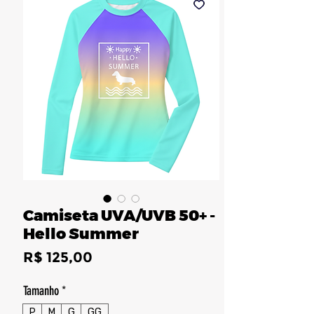
Camiseta UVA/UVB 50+ -
Hello Summer
Preço
R$ 125,00
Tamanho
*
P
M
G
GG