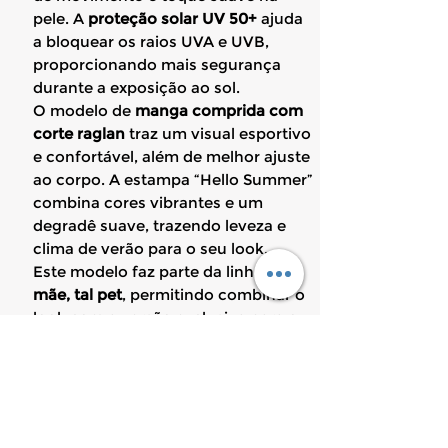
pele. A
proteção solar UV 50+
ajuda
a bloquear os raios UVA e UVB,
proporcionando mais segurança
durante a exposição ao sol.
O modelo de
manga comprida com
corte raglan
traz um visual esportivo
e confortável, além de melhor ajuste
ao corpo. A estampa “Hello Summer”
combina cores vibrantes e um
degradê suave, trazendo leveza e
clima de verão para o seu look.
Este modelo faz parte da linha
tal
mãe, tal pet
, permitindo combinar o
look com a versão exclusiva para o
seu cachorro, criando momentos e
registros especiais cheios de
significado.