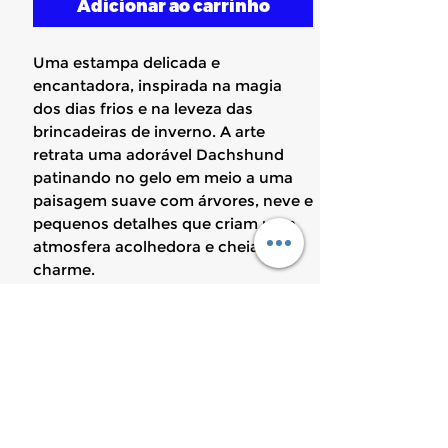
Adicionar ao carrinho
Uma estampa delicada e
encantadora, inspirada na magia
dos dias frios e na leveza das
brincadeiras de inverno. A arte
retrata uma adorável Dachshund
patinando no gelo em meio a uma
paisagem suave com árvores, neve e
pequenos detalhes que criam uma
atmosfera acolhedora e cheia de
charme.
A paleta em tons suaves de rosa,
azul-claro e bege transmite
elegância e delicadeza, enquanto as
listras do capuz e das mangas
complementam a composição com
um toque clássico e sofisticado. O
resultado é uma peça harmoniosa,